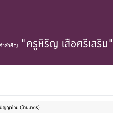
"ครูหิรัญ เสือศรีเสริม
คำสำคัญ
มิปัญญาไทย (บ้านบาตร)